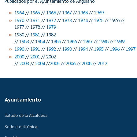
Publicados por el Ayuntamiento de Anguiano
1964
//
1965
//
1966
//
1967
//
1968
//
1969
1970
//
1971
//
1972
//
1973
//
1974
//
1975
// 1976 //
1977 // 1978 //
1979
1980 //
1981
// 1982
//
1983
//
1984
//
1985
//
1986
//
1987
//
1988
//
1989
1990
//
1991
//
1992
//
1993
//
1994
//
1995
//
1996
//
1997
2000
//
2001
// 2002
//
2003
//
2004
//
2005
//
2006
//
2008
//
2012
Ayuntamiento
Saludo de la Alcaldesa
Sede electrónica