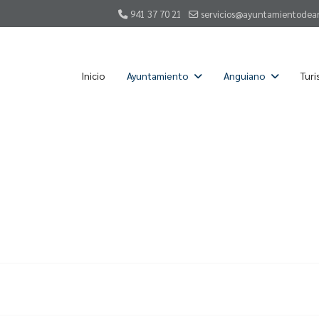
941 37 70 21
servicios@ayuntamientodea
Inicio
Ayuntamiento
Anguiano
Tur