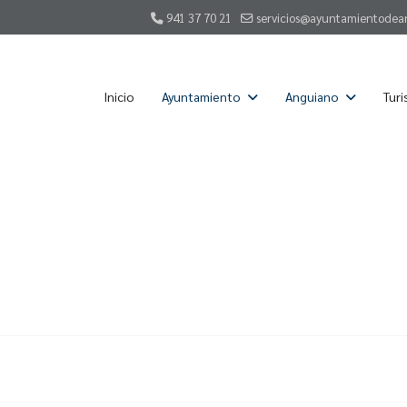
941 37 70 21
servicios@ayuntamientodea
Inicio
Ayuntamiento
Anguiano
Tur