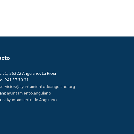
acto
or, 1, 26322 Anguiano, La Rioja
o: 941 37 70 21
servicios@ayuntamientodeanguiano.org
ram:
ayuntamiento.anguiano
ok:
Ayuntamiento de Anguiano