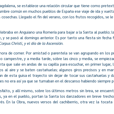
Magdalena, se establece una relación circular que tiene como pretex
umbre común en muchos pueblos de España ese viaje de ida y vuelta q
s cosechas. Llegado el fin del verano, con los frutos recogidos, se l
elebraba en Anguiano una Romería para bajar a la Santa al pueblo; la
 y se pasó al domingo anterior. Es por tanto una fiesta sin fecha f
rpus Christi, y el día de la Ascensión
.
hora de comer. Por amistad o parentela se van agrupando en los pr
zo campestre, y a media tarde, sobre las cinco y media, se empiezan
ta que sale en andas de su capilla para escuchar, en primer lugar, 
os al aire y se baten castañuelas; algunos giros precisos y en m
rán de esta guisa el trayecto sin dejar de tocar sus castañuelas y 
tes no era así ya que se turnaban en el descanso habiendo siempre
 asfalto, y allí mismo, sobre los últimos metros sin brea, se encue
os, ya en el pueblo, portan la Santa los danzadores en breve trecho
és. En la Obra, nuevos versos del cachiberrio, otra vez la tocata