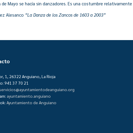
 de Mayo se hacía sin danzadores. Es una costumbre relativamente 
ínez Alesanco
“La Danza de los Zancos de 1603 a 2003”
acto
or, 1, 26322 Anguiano, La Rioja
o: 941 37 70 21
servicios@ayuntamientodeanguiano.org
ram:
ayuntamiento.anguiano
ok:
Ayuntamiento de Anguiano