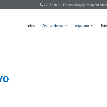
941 37 70 21
servicios@ayuntamientodea
Inicio
Ayuntamiento
Anguiano
Tur
YO